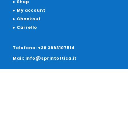
Shop
My account
Checkout
Carrello
Telefono: +39 3663107514
Mail: info@sprintottica.it
Indirizzo:
Sede Legale:
Via Sacro Cuore 15/b 35135 Padova