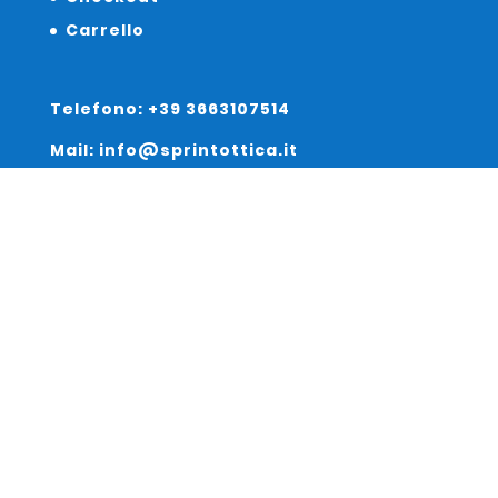
Carrello
Telefono: +39 3663107514
Mail: info@sprintottica.it
Indirizzo:
Sede Legale:
Via Sacro Cuore 15/b 35135 Padova
Unità Locale:
Via Braies 7 30170 Venezia