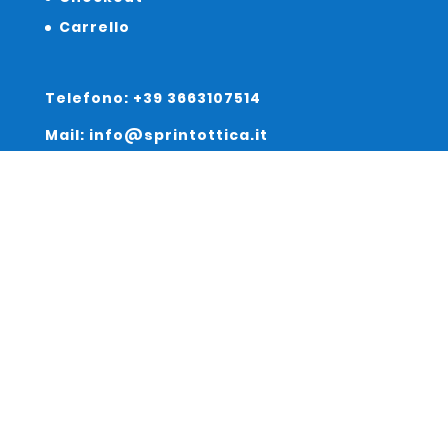
Carrello
Telefono: +39 3663107514
Mail: info@sprintottica.it
Indirizzo:
Sede Legale:
Via Sacro Cuore 15/b 35135 Padova
Unità Locale:
Via Braies 7 30170 Venezia