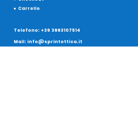
Carrello
Telefono: +39 3663107514
Mail: info@sprintottica.it
Indirizzo:
Sede Legale:
Via Sacro Cuore 15/b 35135 Padova
Unità Locale:
Via Braies 7 30170 Venezia