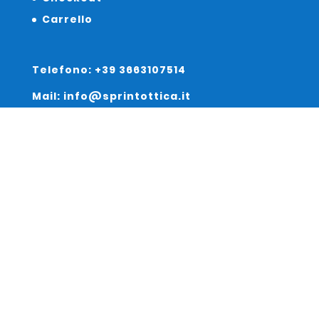
Carrello
Telefono: +39 3663107514
Mail: info@sprintottica.it
Indirizzo:
Sede Legale:
Via Sacro Cuore 15/b 35135 Padova
Unità Locale:
Via Braies 7 30170 Venezia