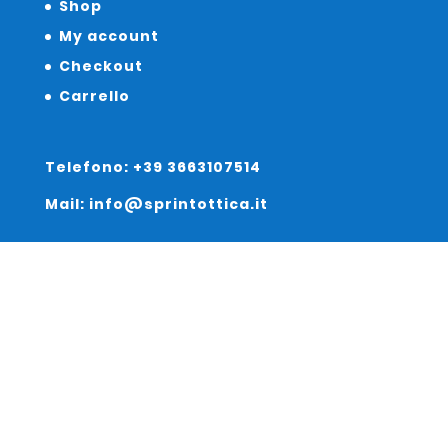
Shop
My account
Checkout
Carrello
Telefono: +39 3663107514
Mail: info@sprintottica.it
Indirizzo:
Sede Legale:
Via Sacro Cuore 15/b 35135 Padova