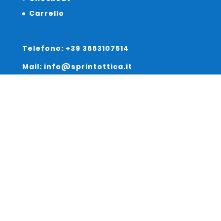
Carrello
Telefono: +39 3663107514
Mail: info@sprintottica.it
Indirizzo:
Sede Legale:
Via Sacro Cuore 15/b 35135 Padova
Unità Locale:
Via Braies 7 30170 Venezia