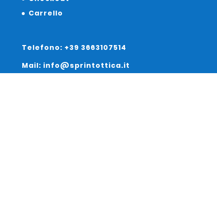
Carrello
Telefono: +39 3663107514
Mail: info@sprintottica.it
Indirizzo:
Sede Legale:
Via Sacro Cuore 15/b 35135 Padova
Unità Locale:
Via Braies 7 30170 Venezia