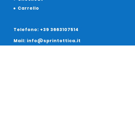
Carrello
Telefono: +39 3663107514
Mail: info@sprintottica.it
Indirizzo:
Sede Legale:
Via Sacro Cuore 15/b 35135 Padova
Unità Locale:
Via Braies 7 30170 Venezia