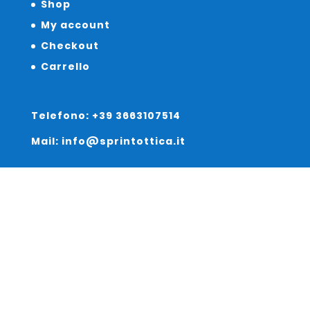
Shop
My account
Checkout
Carrello
Telefono: +39 3663107514
Mail: info@sprintottica.it
Indirizzo:
Sede Legale:
Via Sacro Cuore 15/b 35135 Padova