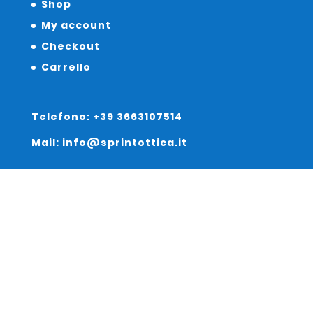
Shop
My account
Checkout
Carrello
Telefono: +39 3663107514
Mail: info@sprintottica.it
Indirizzo:
Sede Legale:
Via Sacro Cuore 15/b 35135 Padova