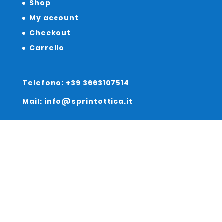
Shop
My account
Checkout
Carrello
Telefono: +39 3663107514
Mail: info@sprintottica.it
Indirizzo:
Sede Legale:
Via Sacro Cuore 15/b 35135 Padova