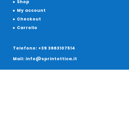
Shop
My account
Checkout
Carrello
Telefono: +39 3663107514
Mail: info@sprintottica.it
Indirizzo:
Sede Legale:
Via Sacro Cuore 15/b 35135 Padova