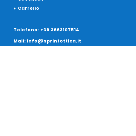
Carrello
Telefono: +39 3663107514
Mail: info@sprintottica.it
Indirizzo:
Sede Legale:
Via Sacro Cuore 15/b 35135 Padova
Unità Locale:
Via Braies 7 30170 Venezia