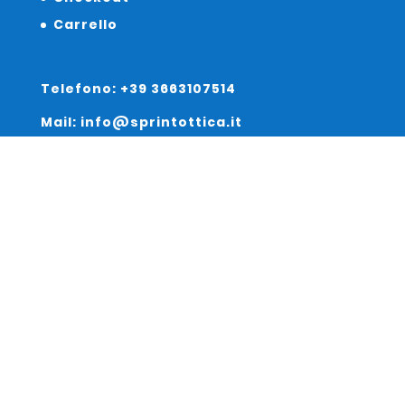
Carrello
Telefono: +39 3663107514
Mail: info@sprintottica.it
Indirizzo:
Sede Legale:
Via Sacro Cuore 15/b 35135 Padova
Unità Locale:
Via Braies 7 30170 Venezia