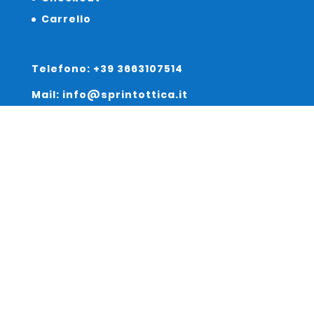
Carrello
Telefono: +39 3663107514
Mail: info@sprintottica.it
Indirizzo:
Sede Legale:
Via Sacro Cuore 15/b 35135 Padova
Unità Locale:
Via Braies 7 30170 Venezia