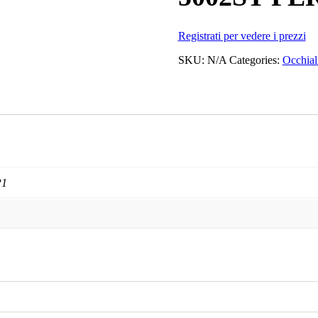
Registrati per vedere i prezzi
SKU:
N/A
Categories:
Occhial
P1