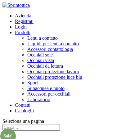
Azienda
Registrati
Login
Prodotti
Lenti a contatto
Liquidi per lenti a contatto
Accessori contattologia
Occhiali sole
Occhiali vista
Occhiali da lettura
Occhiali protezione lavoro
Occhiali protezione luce blu
Sport
Subacquea e nuoto
Accessori per occhiali
Laboratorio
Contatti
Cataloghi
Seleziona una pagina
Sale!