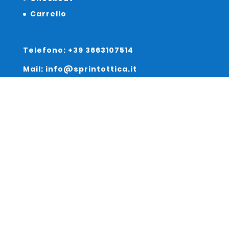
Carrello
Telefono: +39 3663107514
Mail: info@sprintottica.it
Indirizzo:
Sede Legale:
Via Sacro Cuore 15/b 35135 Padova
Unità Locale:
Via Braies 7 30170 Venezia