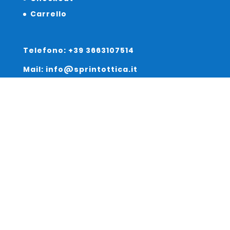
Carrello
Telefono: +39 3663107514
Mail: info@sprintottica.it
Indirizzo:
Sede Legale:
Via Sacro Cuore 15/b 35135 Padova
Unità Locale:
Via Braies 7 30170 Venezia