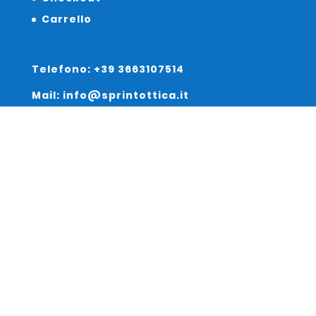
Carrello
Telefono: +39 3663107514
Mail: info@sprintottica.it
Indirizzo:
Sede Legale:
Via Sacro Cuore 15/b 35135 Padova
Unità Locale:
Via Braies 7 30170 Venezia