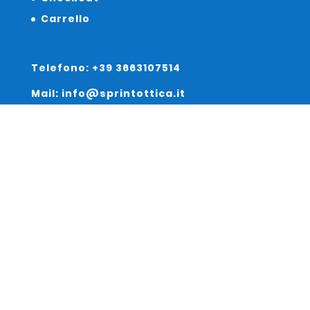
Carrello
Telefono: +39 3663107514
Mail: info@sprintottica.it
Indirizzo:
Sede Legale:
Via Sacro Cuore 15/b 35135 Padova
Unità Locale:
Via Braies 7 30170 Venezia