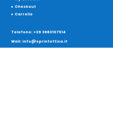
Checkout
Carrello
Telefono: +39 3663107514
Mail: info@sprintottica.it
Indirizzo:
Sede Legale:
Via Sacro Cuore 15/b 35135 Padova
Unità Locale: