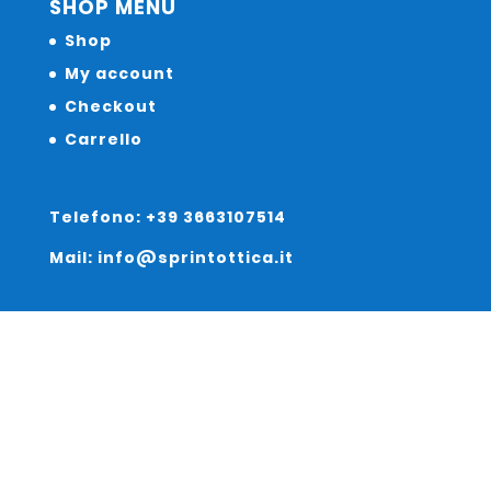
SHOP MENU
Shop
My account
Checkout
Carrello
Telefono: +39 3663107514
Mail: info@sprintottica.it
Indirizzo:
Sede Legale:
Via Sacro Cuore 15/b 35135 Padova