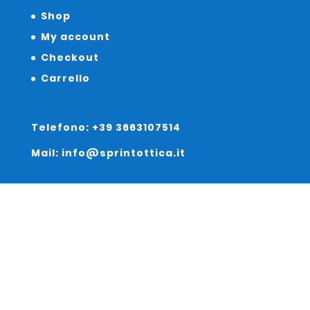
Shop
My account
Checkout
Carrello
Telefono: +39 3663107514
Mail: info@sprintottica.it
Indirizzo:
Sede Legale:
Via Sacro Cuore 15/b 35135 Padova