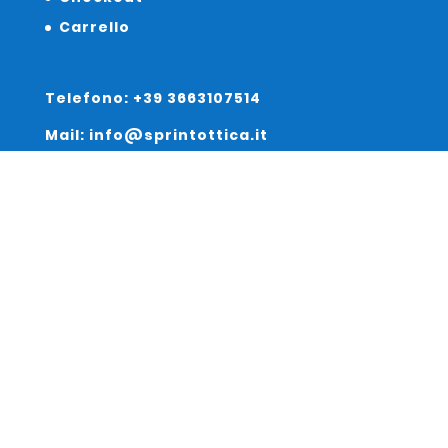
Carrello
Telefono: +39 3663107514
Mail: info@sprintottica.it
Indirizzo:
Sede Legale:
Via Sacro Cuore 15/b 35135 Padova
Unità Locale:
Via Braies 7 30170 Venezia