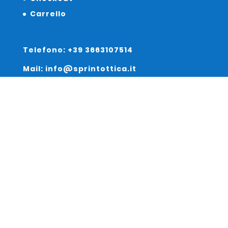
Carrello
Telefono: +39 3663107514
Mail: info@sprintottica.it
Indirizzo:
Sede Legale:
Via Sacro Cuore 15/b 35135 Padova
Unità Locale:
Via Braies 7 30170 Venezia