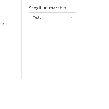
Scegli un marchio
Tutte
,9% i
,
.