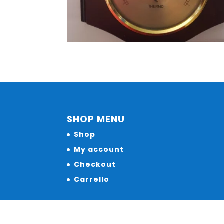
SHOP MENU
Shop
My account
Checkout
Carrello