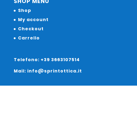
SHOP MENU
Shop
My account
Checkout
Carrello
Telefono: +39 3663107514
Mail: info@sprintottica.it
Indirizzo:
Sede Legale:
Via Sacro Cuore 15/b 35135 Padova