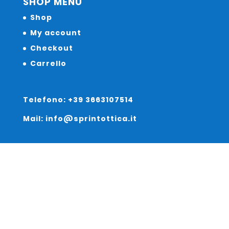
SHOP MENU
Shop
My account
Checkout
Carrello
Telefono: +39 3663107514
Mail: info@sprintottica.it
Indirizzo:
Sede Legale:
Via Sacro Cuore 15/b 35135 Padova