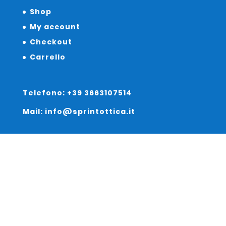
Shop
My account
Checkout
Carrello
Telefono: +39 3663107514
Mail: info@sprintottica.it
Indirizzo:
Sede Legale:
Via Sacro Cuore 15/b 35135 Padova