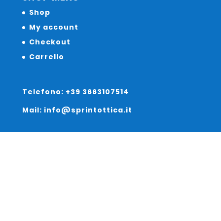
Shop
My account
Checkout
Carrello
Telefono: +39 3663107514
Mail: info@sprintottica.it
Indirizzo:
Sede Legale:
Via Sacro Cuore 15/b 35135 Padova