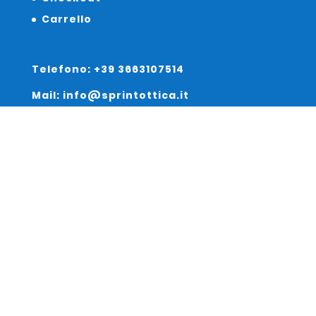
Carrello
Telefono: +39 3663107514
Mail: info@sprintottica.it
Indirizzo:
Sede Legale:
Via Sacro Cuore 15/b 35135 Padova
Unità Locale:
Via Braies 7 30170 Venezia