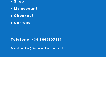
Shop
My account
Checkout
Carrello
Telefono: +39 3663107514
Mail: info@sprintottica.it
Indirizzo:
Sede Legale:
Via Sacro Cuore 15/b 35135 Padova