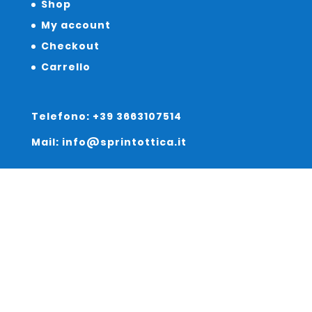
Shop
My account
Checkout
Carrello
Telefono: +39 3663107514
Mail: info@sprintottica.it
Indirizzo:
Sede Legale:
Via Sacro Cuore 15/b 35135 Padova