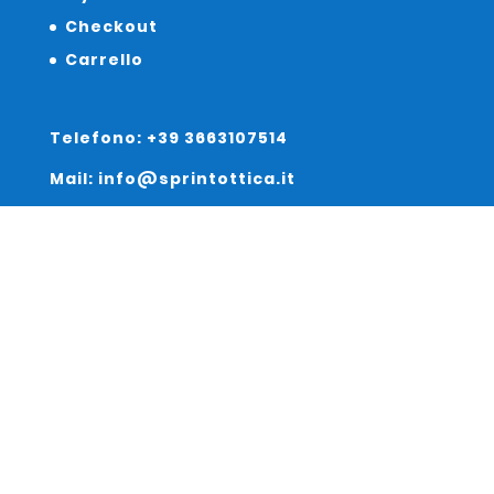
Checkout
Carrello
Telefono: +39 3663107514
Mail: info@sprintottica.it
Indirizzo:
Sede Legale:
Via Sacro Cuore 15/b 35135 Padova
Unità Locale: