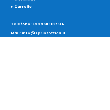
Carrello
Telefono: +39 3663107514
Mail: info@sprintottica.it
Indirizzo:
Sede Legale:
Via Sacro Cuore 15/b 35135 Padova
Unità Locale:
Via Braies 7 30170 Venezia