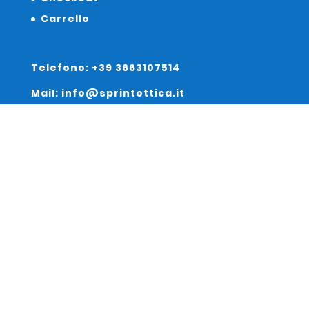
Carrello
Telefono: +39 3663107514
Mail: info@sprintottica.it
Indirizzo:
Sede Legale:
Via Sacro Cuore 15/b 35135 Padova
Unità Locale:
Via Braies 7 30170 Venezia