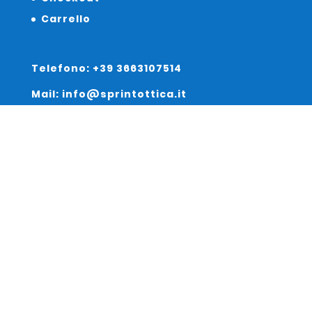
Carrello
Telefono: +39 3663107514
Mail: info@sprintottica.it
Indirizzo:
Sede Legale:
Via Sacro Cuore 15/b 35135 Padova
Unità Locale:
Via Braies 7 30170 Venezia