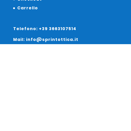
Carrello
Telefono: +39 3663107514
Mail: info@sprintottica.it
Indirizzo:
Sede Legale:
Via Sacro Cuore 15/b 35135 Padova
Unità Locale:
Via Braies 7 30170 Venezia