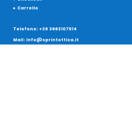
Carrello
Telefono: +39 3663107514
Mail: info@sprintottica.it
Indirizzo:
Sede Legale:
Via Sacro Cuore 15/b 35135 Padova
Unità Locale:
Via Braies 7 30170 Venezia