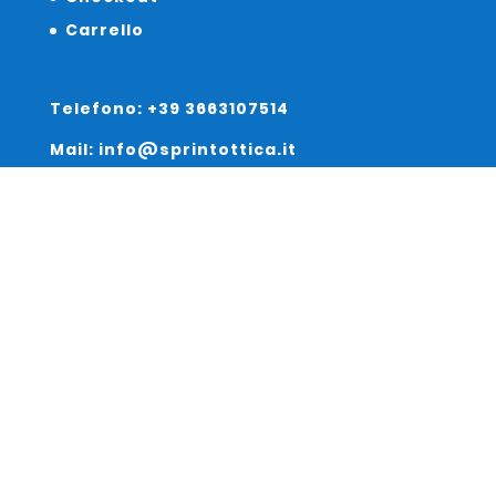
Carrello
Telefono: +39 3663107514
Mail: info@sprintottica.it
Indirizzo:
Sede Legale:
Via Sacro Cuore 15/b 35135 Padova
Unità Locale:
Via Braies 7 30170 Venezia