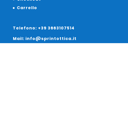
Carrello
Telefono: +39 3663107514
Mail: info@sprintottica.it
Indirizzo:
Sede Legale:
Via Sacro Cuore 15/b 35135 Padova
Unità Locale:
Via Braies 7 30170 Venezia