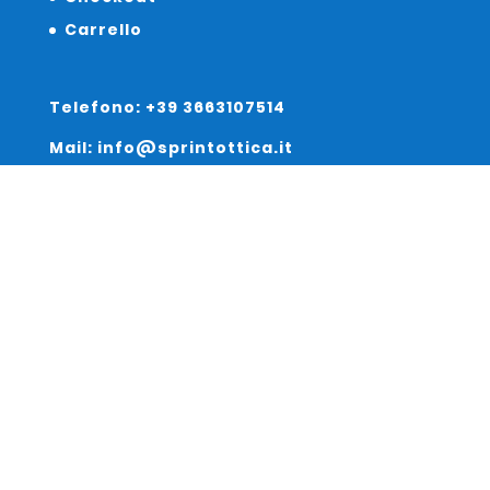
Carrello
Telefono: +39 3663107514
Mail: info@sprintottica.it
Indirizzo:
Sede Legale:
Via Sacro Cuore 15/b 35135 Padova
Unità Locale:
Via Braies 7 30170 Venezia