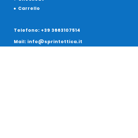
Carrello
Telefono: +39 3663107514
Mail: info@sprintottica.it
Indirizzo:
Sede Legale:
Via Sacro Cuore 15/b 35135 Padova
Unità Locale:
Via Braies 7 30170 Venezia