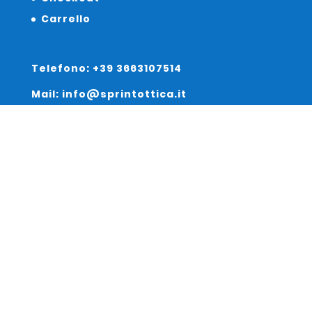
Carrello
Telefono: +39 3663107514
Mail: info@sprintottica.it
Indirizzo:
Sede Legale:
Via Sacro Cuore 15/b 35135 Padova
Unità Locale:
Via Braies 7 30170 Venezia