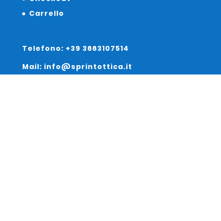
Carrello
Telefono: +39 3663107514
Mail: info@sprintottica.it
Indirizzo:
Sede Legale:
Via Sacro Cuore 15/b 35135 Padova
Unità Locale:
Via Braies 7 30170 Venezia