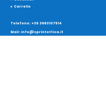
Carrello
Telefono: +39 3663107514
Mail: info@sprintottica.it
Indirizzo:
Sede Legale:
Via Sacro Cuore 15/b 35135 Padova
Unità Locale:
Via Braies 7 30170 Venezia