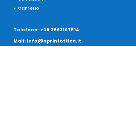
Carrello
Telefono: +39 3663107514
Mail: info@sprintottica.it
Indirizzo:
Sede Legale:
Via Sacro Cuore 15/b 35135 Padova
Unità Locale:
Via Braies 7 30170 Venezia