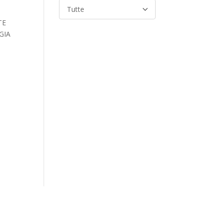
Tutte
TE
GIA